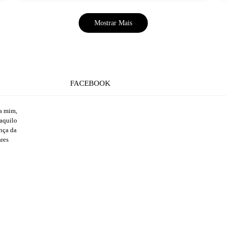
Mostrar Mais
FACEBOOK
ra mim,
 aquilo
ança da
ares