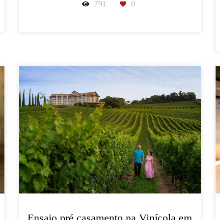
791
0
Ensaio pré casamento na Vinícola em