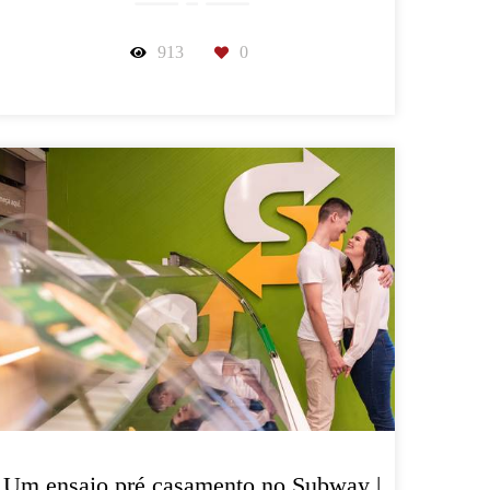
913
0
Um ensaio pré casamento no Subway |