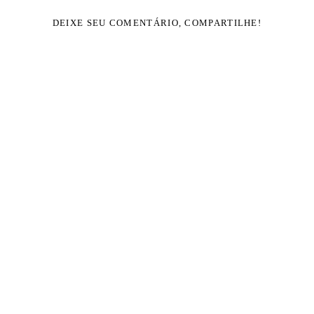
DEIXE SEU COMENTÁRIO, COMPARTILHE!
Solicite seu orçamento
Quem viu também curtiu