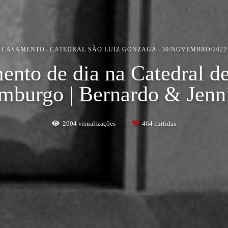
CASAMENTO
CATEDRAL SÃO LUIZ GONZAGA
30/NOVEMBRO/2022
ento de dia na Catedral d
mburgo | Bernardo & Jenni
2004
visualizações
464
curtidas