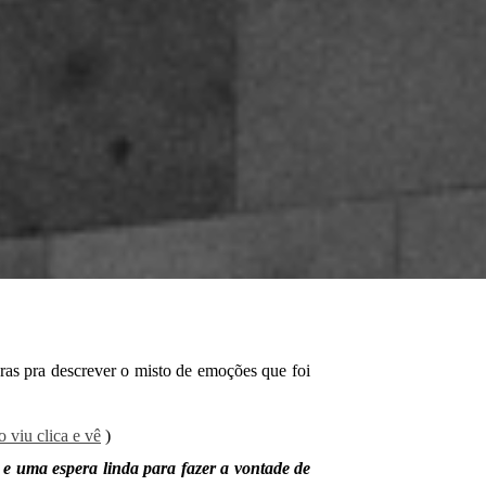
vras pra descrever o misto de emoções que foi
o viu clica e vê
)
 e uma espera linda para fazer a vontade de