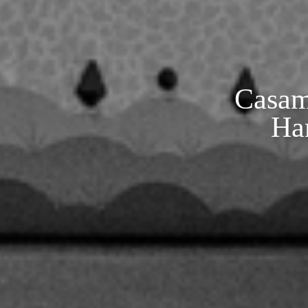
Casam
Ha