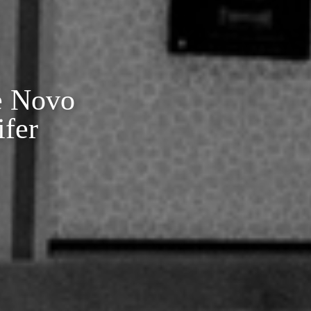
e Novo
fer