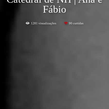
Fábio
1281
visualizações
90
curtidas