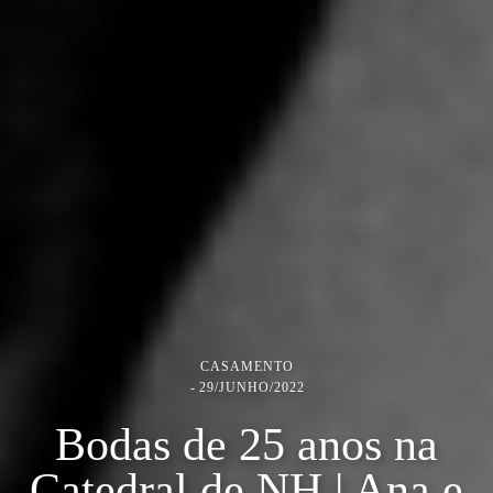
CASAMENTO
29/JUNHO/2022
Bodas de 25 anos na
Catedral de NH | Ana e